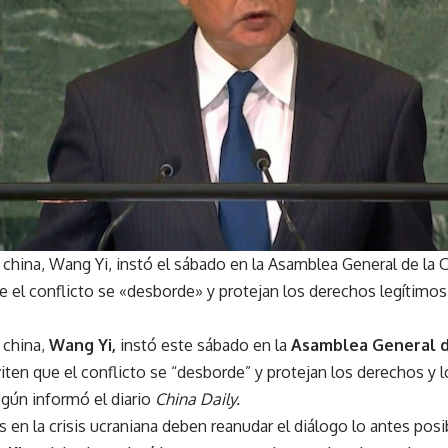
a china, Wang Yi, instó el sábado en la Asamblea General de la
 el conflicto se «desborde» y protejan los derechos legítimos 
a china,
Wang Yi,
instó este sábado en la
Asamblea General 
iten que el conflicto se “desborde” y protejan los derechos y l
egún informó el diario
China Daily.
s en la crisis ucraniana deben reanudar el diálogo lo antes posi