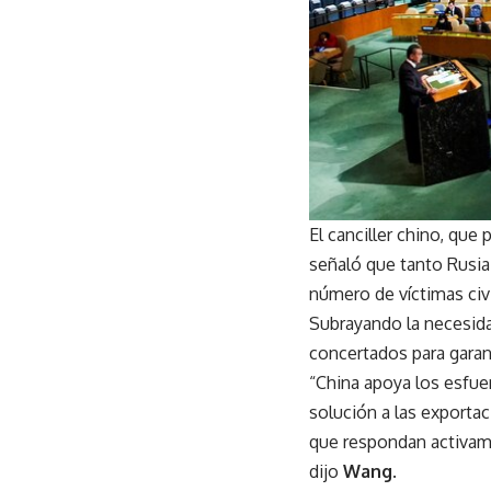
El canciller chino, que 
señaló que tanto Rusia
número de víctimas civi
Subrayando la necesida
concertados para garan
“China apoya los esfue
solución a las export
que respondan activame
dijo
Wang
.