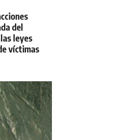
acciones
ada del
las leyes
de víctimas