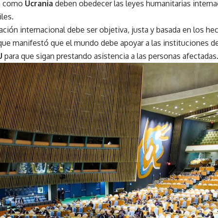
a
como
Ucrania
deben obedecer las leyes humanitarias interna
les.
ación internacional debe ser objetiva, justa y basada en los he
o que manifestó que el mundo debe apoyar a las instituciones d
U
para que sigan prestando asistencia a las personas afectadas