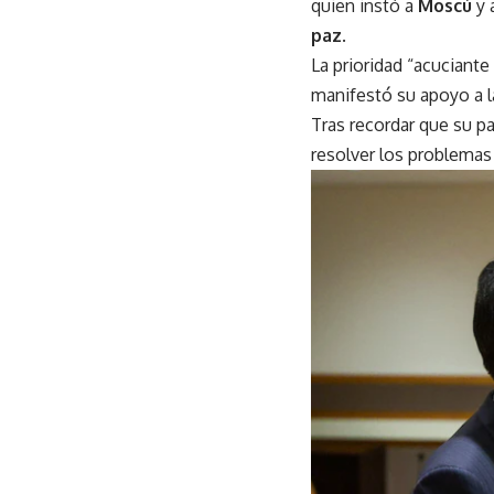
quien instó a
Moscú
y 
paz
.
La prioridad “acuciante 
manifestó su apoyo a l
Tras recordar que su paí
resolver los problemas