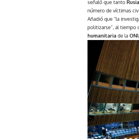
señaló que tanto
Rusi
número de víctimas civi
Añadió que “la investig
politizarse”, al tiemp
humanitaria
de la
ON