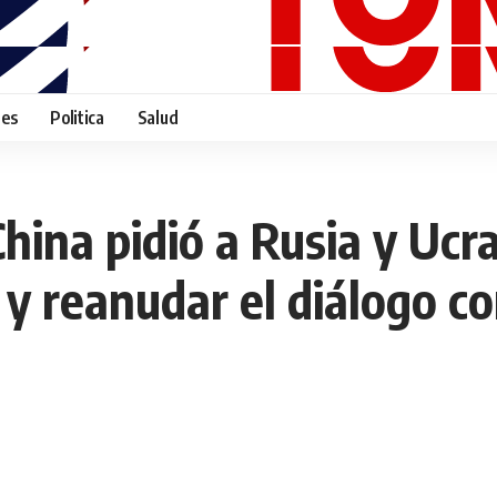
tes
Politica
Salud
China pidió a Rusia y Ucr
 y reanudar el diálogo c