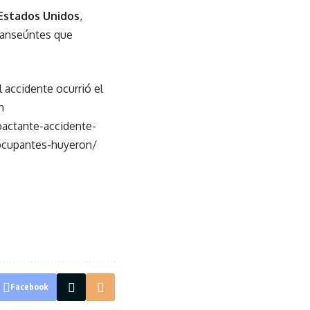
Estados Unidos
,
transeúntes que
l accidente ocurrió el
n
actante-accidente-
-ocupantes-huyeron/
Facebook