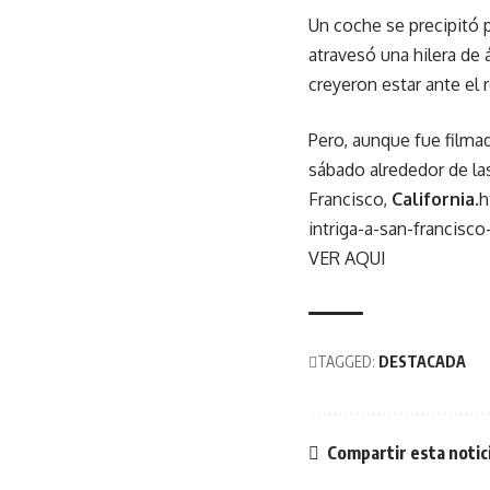
Un coche se precipitó p
atravesó una hilera de 
creyeron estar ante el 
Pero, aunque fue filmad
sábado alrededor de las
Francisco,
California
.
h
intriga-a-san-francisc
VER AQUI
TAGGED:
DESTACADA
Compartir esta notic