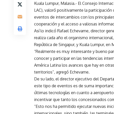
Kuala Lumpur, Malasia.- El Consejo Internac
LAC), valoró positivamente la participación
eventos de intercambios con los principales
cooperación y el acceso a valiosas informac
Así lo indicó Rafael Echevarne, director gen
realiza cada año el organismo internacional,
República de Singapur, y Kuala Lumpur, en M
“Realmente es muy interesante y bueno par
conocer y participar en las tendencias inte
América Latina los avances que hay en otr
territorios”, agregó Echevarne.
De su lado, el director ejecutivo del Depar
este tipo de eventos es de suma importanci
últimas tecnologías en cuanto a aeropuertos s
incentivar que tanto los concesionados co
“Esto nos ha permitido ejecutar nuevas inici
internacionales, sino también, las terminal