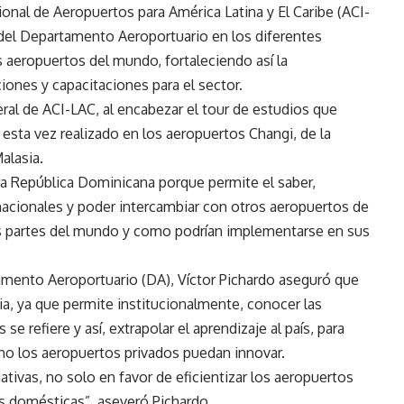
ional de Aeropuertos para América Latina y El Caribe (ACI-
 del Departamento Aeroportuario en los diferentes
 aeropuertos del mundo, fortaleciendo así la
iones y capacitaciones para el sector.
eral de ACI-LAC, al encabezar el tour de estudios que
 esta vez realizado en los aeropuertos Changi, de la
alasia.
a República Dominicana porque permite el saber,
rnacionales y poder intercambiar con otros aeropuertos de
as partes del mundo y como podrían implementarse en sus
tamento Aeroportuario (DA), Víctor Pichardo aseguró que
a, ya que permite institucionalmente, conocer las
e refiere y así, extrapolar el aprendizaje al país, para
mo los aeropuertos privados puedan innovar.
ativas, no solo en favor de eficientizar los aeropuertos
es domésticas”, aseveró Pichardo.