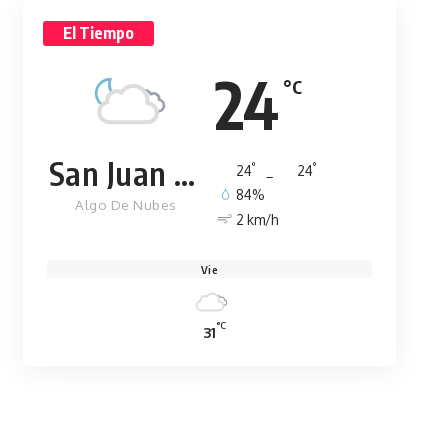
El Tiempo
24
°C
San Juan de la Maguana
°
°
24
_
24
84%
Algo De Nubes
2 km/h
Vie
°C
31