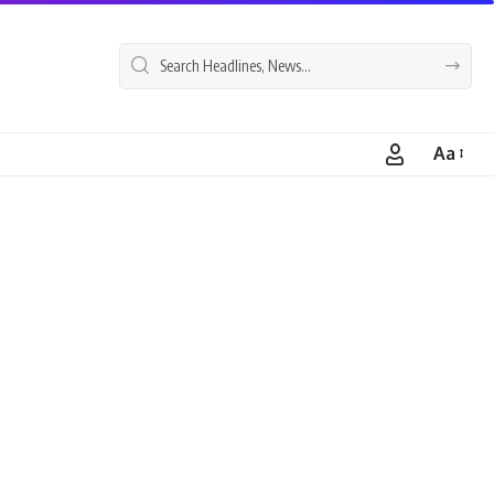
Aa
Font
Resizer