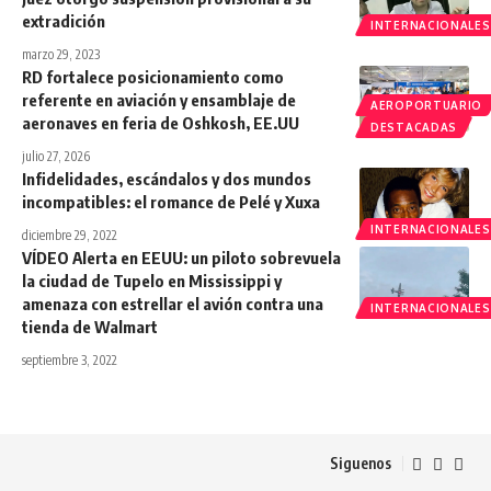
extradición
INTERNACIONALES
marzo 29, 2023
RD fortalece posicionamiento como
referente en aviación y ensamblaje de
AEROPORTUARIO
aeronaves en feria de Oshkosh, EE.UU
DESTACADAS
julio 27, 2026
Infidelidades, escándalos y dos mundos
incompatibles: el romance de Pelé y Xuxa
INTERNACIONALES
diciembre 29, 2022
VÍDEO Alerta en EEUU: un piloto sobrevuela
la ciudad de Tupelo en Mississippi y
amenaza con estrellar el avión contra una
INTERNACIONALES
tienda de Walmart
septiembre 3, 2022
Siguenos