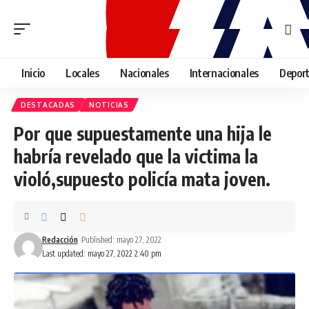
Inicio
Locales
Nacionales
Internacionales
Depor
DESTACADAS
NOTICIAS
Por que supuestamente una hija le
habría revelado que la victima la
violó,supuesto policía mata joven.
Redacción
Published: mayo 27, 2022
Last updated: mayo 27, 2022 2:40 pm