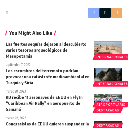
You Might Also Like
Las fuertes sequías dejaron al descubierto
varios tesoros arqueológicos de
Mesopotamia
INTERNACIONALES
septiembre 7, 2022
Los escombros del terremoto podrían
provocar una catástrofe medioambiental en
Turquía y Siria
INTERNACIONALES
marzo 28, 2023
RD recibe 11 aeronaves de EEUU en Fly In
“Caribbean Air Rally” en aeropuerto de
AEROPORTUARIO
Samaná
DESTACADAS
marzo 26, 2026
Congresistas de EEUU quieren suspender la
DESTACADAS