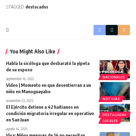
TAGGED:
destacados
You Might Also Like
Habla la sicóloga que desbarató la yipeta
de su esposo
NACIONALES
septiembre 16, 2022
Video | Momento en que desentierran a un
niño en Manoguayabo
NOTICIAS
noviembre 23, 2023
El Ejército detiene a 42 haitianos en
condición migratoria irregular en operativo
DESTACADAS
en San Juan
LOCALES
agosto 14, 2025
Visa: Niños menores de 14 no necesitan