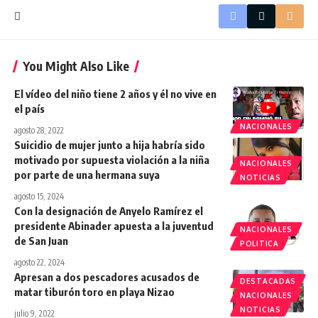
You Might Also Like
El vídeo del niño tiene 2 años y él no vive en
el país
NACIONALES
agosto 28, 2022
Suicidio de mujer junto a hija habría sido
motivado por supuesta violación a la niña
NACIONALES
por parte de una hermana suya
NOTICIAS
agosto 15, 2024
Con la designación de Anyelo Ramírez el
presidente Abinader apuesta a la juventud
NACIONALES
de San Juan
POLITICA
agosto 22, 2024
Apresan a dos pescadores acusados de
DESTACADAS
matar tiburón toro en playa Nizao
NACIONALES
NOTICIAS
julio 9, 2022