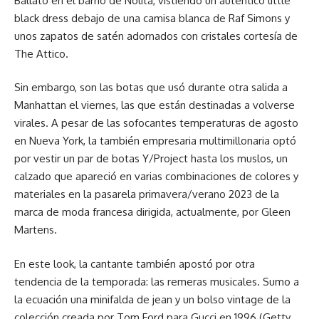
Ballato en el barrio de Nolita, vistiendo un auténtico little
black dress debajo de una camisa blanca de Raf Simons y
unos zapatos de satén adornados con cristales cortesía de
The Attico.
Sin embargo, son las botas que usó durante otra salida a
Manhattan el viernes, las que están destinadas a volverse
virales. A pesar de las sofocantes temperaturas de agosto
en Nueva York, la también empresaria multimillonaria optó
por vestir un par de botas Y/Project hasta los muslos, un
calzado que apareció en varias combinaciones de colores y
materiales en la pasarela primavera/verano 2023 de la
marca de moda francesa dirigida, actualmente, por Gleen
Martens.
En este look, la cantante también apostó por otra
tendencia de la temporada: las remeras musicales. Sumo a
la ecuación una minifalda de jean y un bolso vintage de la
colección creada por Tom Ford para Gucci en 1996 (Getty