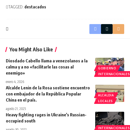
TAGGED:
destacados
You Might Also Like
Diosdado Cabello llama a venezolanos a la
calma y a no «facilitarle las cosas al
GOBIERNO
enemigo»
INTERNACIONALES
enero 4, 2026
Alcalde Lenin de la Rosa sostiene encuentro
con embajador de la República Popular
ALCALDIA
China en el país.
LOCALES
agosto 21, 2025
Heavy fighting rages in Ukraine’s Russian-
occupied south
INTERNACIONALES
agosto 30, 2022