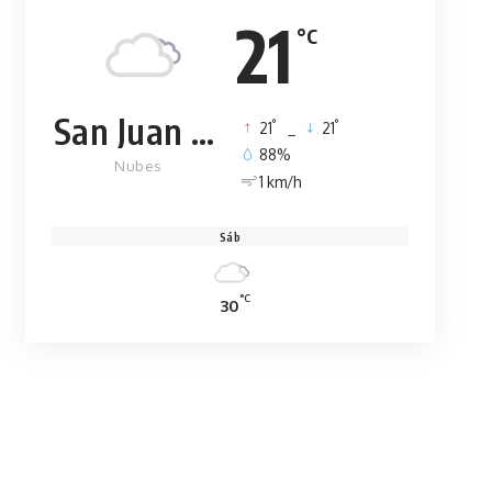
21
°C
San Juan de la Maguana
°
°
21
_
21
88%
Nubes
1 km/h
Sáb
°C
30