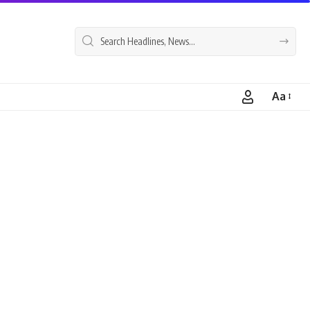
Aa
Font
Resizer