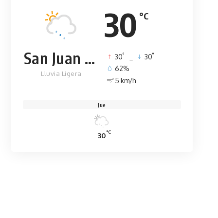
30
°C
San Juan de la Maguana
°
°
30
_
30
62%
Lluvia Ligera
5 km/h
Jue
°C
30