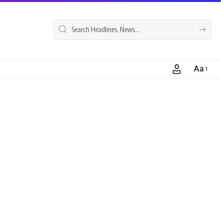
Aa
Font
Resizer