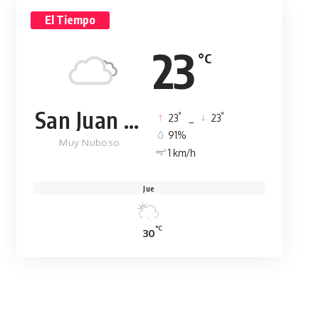
El Tiempo
23
°C
San Juan de la Maguana
°
°
23
_
23
91%
Muy Nuboso
1 km/h
Jue
°C
30