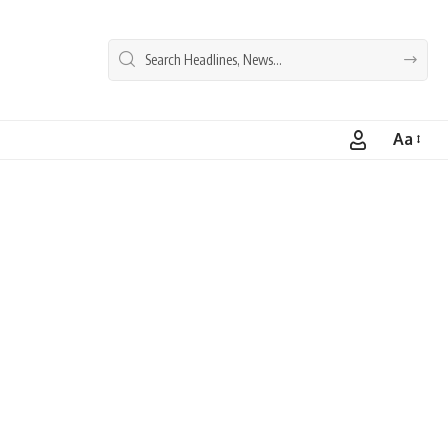
Aa
Font
Resizer