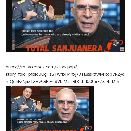
https://m.facebook.com/story.php?
story_fbid=pfbid0UgPsSTw4xR4hxj73TiussktfwMixopVR2yd
mQghF2NjiizTXHvC8Efvu8Vb27aTBl&id=100063732421715