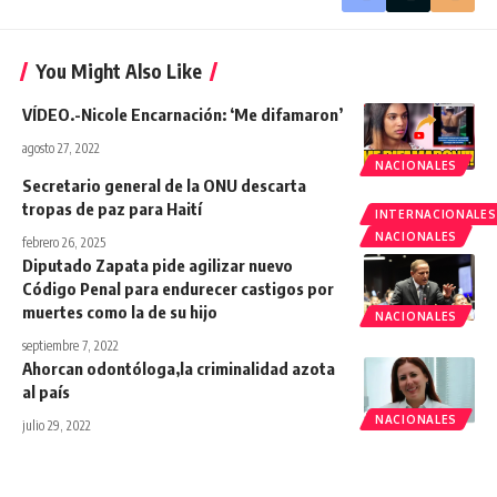
You Might Also Like
VÍDEO.-Nicole Encarnación: ‘Me difamaron’
agosto 27, 2022
NACIONALES
Secretario general de la ONU descarta
tropas de paz para Haití
INTERNACIONALES
NACIONALES
febrero 26, 2025
Diputado Zapata pide agilizar nuevo
Código Penal para endurecer castigos por
muertes como la de su hijo
NACIONALES
septiembre 7, 2022
Ahorcan odontóloga,la criminalidad azota
al país
NACIONALES
julio 29, 2022