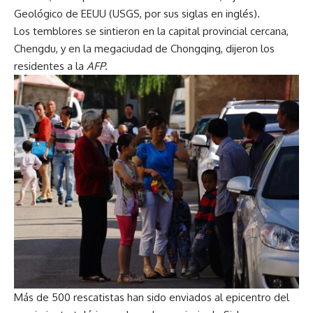
Geológico de EEUU (USGS, por sus siglas en inglés).
Los temblores se sintieron en la capital provincial cercana,
Chengdu, y en la megaciudad de Chongqing, dijeron los
residentes a la
AFP
.
Más de 500 rescatistas han sido enviados al epicentro del