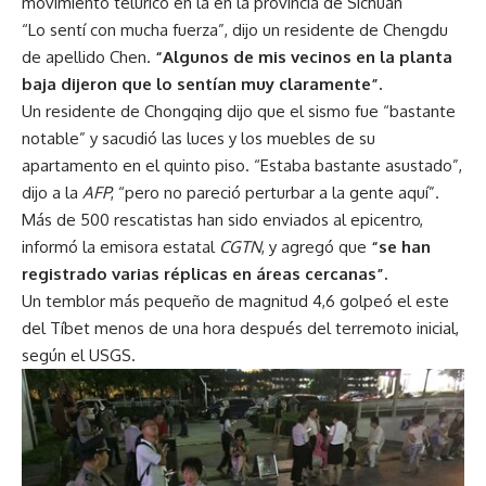
movimiento telúrico en la en la provincia de Sichuan
“Lo sentí con mucha fuerza”, dijo un residente de Chengdu
de apellido Chen.
“Algunos de mis vecinos en la planta
baja dijeron que lo sentían muy claramente”.
Un residente de Chongqing dijo que el sismo fue “bastante
notable” y sacudió las luces y los muebles de su
apartamento en el quinto piso. “Estaba bastante asustado”,
dijo a la
AFP
, “pero no pareció perturbar a la gente aquí”.
Más de 500 rescatistas han sido enviados al epicentro,
informó la emisora estatal
CGTN
, y agregó que
“se han
registrado varias réplicas en áreas cercanas”.
Un temblor más pequeño de magnitud 4,6 golpeó el este
del Tíbet menos de una hora después del terremoto inicial,
según el USGS.