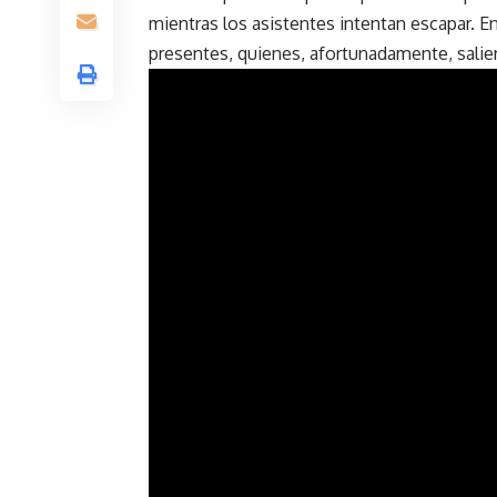
mientras los asistentes intentan escapar. E
presentes, quienes, afortunadamente,
salie