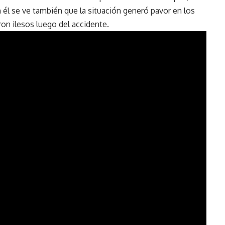
n él se ve también que la situación generó pavor en los
ron ilesos luego del accidente
.