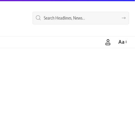
Aa
Font
Resizer