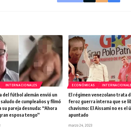
INTERNACIONALES
ECONÓMICAS
INTERNACIONAL
 del fútbol alemán envió un
El régimen venezolano trata de
 saludo de cumpleaños y filmó
feroz guerra interna que se li
a su pareja desnuda: “Ahora
chavismo: El Aissami no es el 
gran esposa tengo”
apuntado
3
marzo 24, 2023