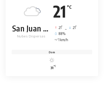
21
°C
San Juan de la Maguana
°
°
21
_
21
88%
Nubes Dispersas
1 km/h
Dom
°C
31