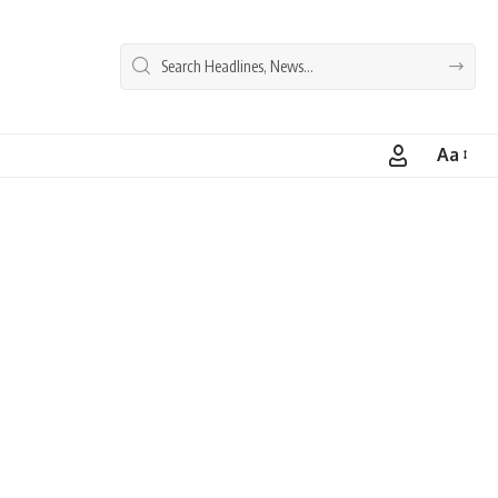
Aa
Font
Resizer