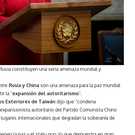
 Rusia constituyen una seria amenaza mundial y
ntre
Rusia y China
son una amenaza para la paz mundial
r la “
expansión del autoritarismo
”.
os Exteriores de Taiwán
dijo que “condena
 expansionista autoritario del Partido Comunista Chino
 lugares internacionales que degradan la soberanía de
enen la paz y el statu quo, lo que demuestra en gran