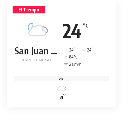
El Tiempo
24
°C
San Juan de la Maguana
°
°
24
_
24
84%
Algo De Nubes
2 km/h
Vie
°C
31