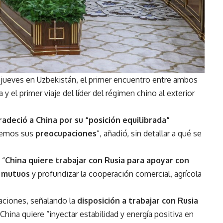
te jueves en Uzbekistán, el primer encuentro entre ambos
a y el primer viaje del líder del régimen chino al exterior
adeció a China por su “posición equilibrada”
demos sus
preocupaciones
”, añadió, sin detallar a qué se
 “
China quiere trabajar con Rusia para apoyar con
s mutuos
y profundizar la cooperación comercial, agrícola
 naciones, señalando la
disposición a trabajar con Rusia
 China quiere “inyectar estabilidad y energía positiva en