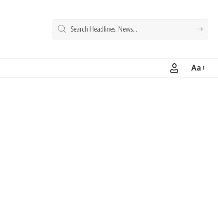
Aa
Font
Resizer