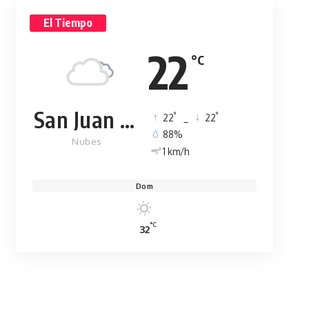
El Tiempo
22
°C
San Juan de la Maguana
°
°
22
_
22
88%
Nubes
1 km/h
Dom
°C
32