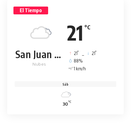
El Tiempo
21
°C
San Juan de la Maguana
°
°
21
_
21
88%
Nubes
1 km/h
Sáb
°C
30