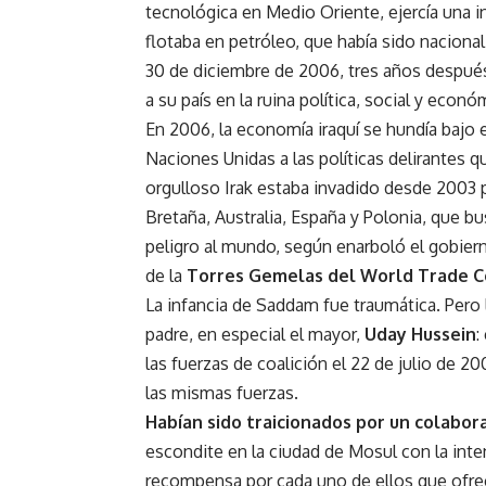
tecnológica en Medio Oriente, ejercía una in
flotaba en petróleo, que había sido naciona
30 de diciembre de 2006, tres años después
a su país en la ruina política, social y econó
En 2006, la economía iraquí se hundía bajo 
Naciones Unidas a las políticas delirantes q
orgulloso Irak estaba invadido desde 2003 p
Bretaña, Australia, España y Polonia, que bu
peligro al mundo, según enarboló el gobie
de la
Torres Gemelas del World Trade C
La infancia de Saddam fue traumática. Pero 
padre, en especial el mayor,
Uday Hussein
:
las fuerzas de coalición el 22 de julio de 
las mismas fuerzas.
Habían sido traicionados por un colabor
escondite en la ciudad de Mosul con la inte
recompensa por cada uno de ellos que ofr