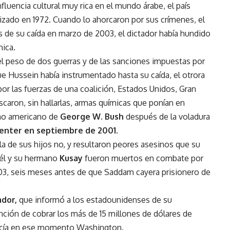
fluencia cultural muy rica en el mundo árabe, el país
lizado en 1972. Cuando lo ahorcaron por sus crímenes, el
 de su caída en marzo de 2003, el dictador
había hundido
mica.
el peso de dos guerras y de las sanciones impuestas por
ue Hussein había instrumentado hasta su caída, el otrora
or las fuerzas de una coalición, Estados Unidos, Gran
scaron, sin hallarlas, armas químicas que ponían en
rno americano de
George W. Bush
después de la voladura
enter en septiembre de 2001.
la de sus hijos no, y resultaron peores asesinos que su
 él y su hermano
Kusay
fueron muertos en combate por
2003, seis meses antes de que Saddam cayera prisionero de
ador,
que informó a los estadounidenses de su
nción de cobrar
los más de 15 millones de dólares de
ecía en ese momento Washington.