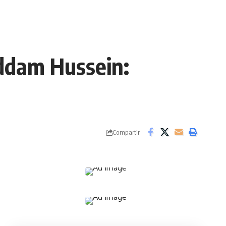
addam Hussein:
Compartir