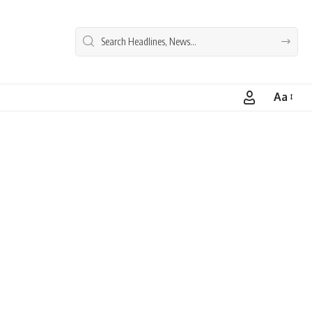
Aa
Font
Resizer