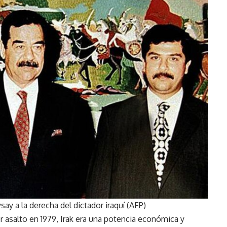
ay a la derecha del dictador iraquí (AFP)
 asalto en 1979, Irak era una potencia económica y