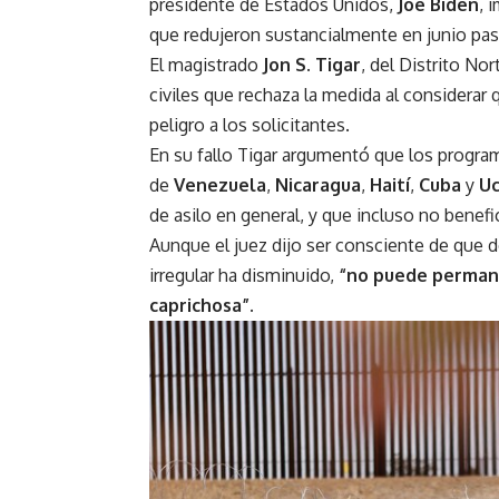
presidente de Estados Unidos,
Joe Biden
, 
que redujeron sustancialmente en junio pasa
El magistrado
Jon S. Tigar
, del Distrito No
civiles que rechaza la medida al considerar 
peligro a los solicitantes.
En su fallo Tigar argumentó que los program
de
Venezuela
,
Nicaragua
,
Haití
,
Cuba
y
Uc
de asilo en general, y que incluso no benefi
Aunque el juez dijo ser consciente de que d
irregular ha disminuido,
“no puede permanec
caprichosa”.