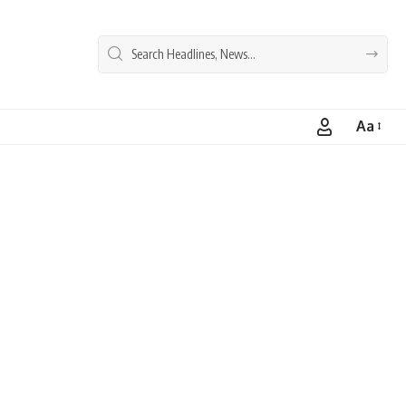
Aa
Font
Resizer