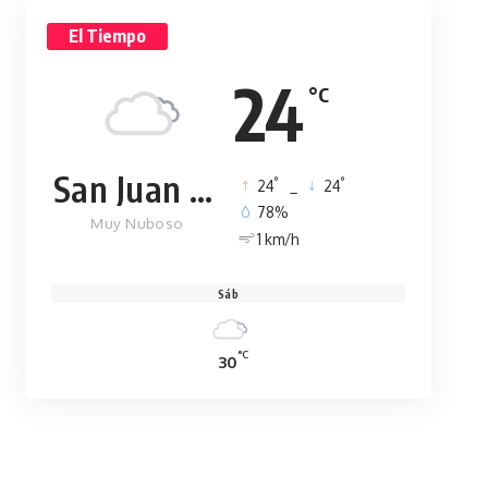
El Tiempo
24
°C
San Juan de la Maguana
°
°
24
_
24
78%
Muy Nuboso
1 km/h
Sáb
°C
30