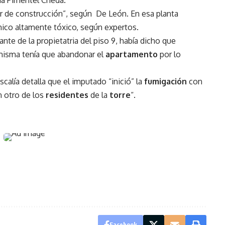
fía Pimentel Cheda.
or de construcción”, según De León. En esa planta
uímico altamente tóxico, según expertos.
nte de la propietatria del piso 9, había dicho que
 misma tenía que abandonar el
apartamento
por lo
scalía detalla que el imputado “inició” la
fumigación
con
ún otro de los
residentes
de la
torre
“.
Facebook