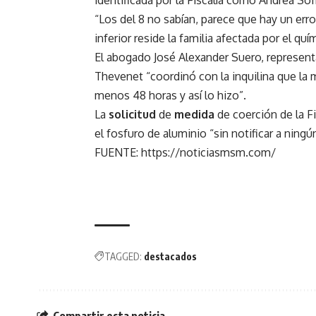
identificada por la Fiscalía como Andrea So
“Los del 8 no sabían, parece que hay un err
inferior reside la familia afectada por el q
El abogado José Alexander Suero, representa
Thevenet “coordinó con la inquilina que la
menos 48 horas y así lo hizo”.
La
solicitud
de
medida
de coerción de la Fi
el fosfuro de aluminio “sin notificar a ning
FUENTE: https://noticiasmsm.com/
TAGGED:
destacados
Compartir esta noticia