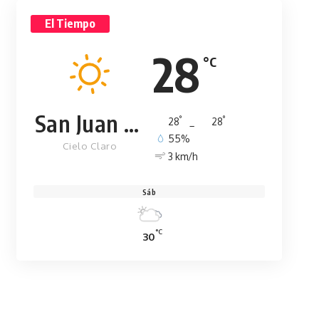
El Tiempo
28
°C
San Juan de la Maguana
°
°
28
_
28
55%
Cielo Claro
3 km/h
Sáb
°C
30