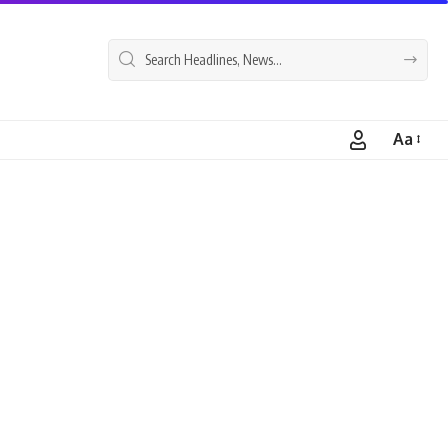
Aa
Font
Resizer