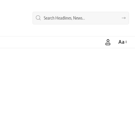
Aa
Font
Resizer