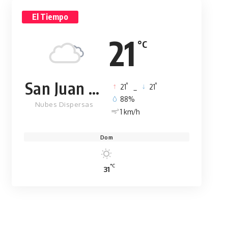
El Tiempo
21
°C
San Juan de la Maguana
°
°
21
_
21
88%
Nubes Dispersas
1 km/h
Dom
°C
31