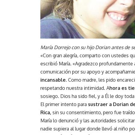
María Dorrejo con su hijo Dorian antes de s
«Con gran alegría, comparto con ustedes q
escribió María. «Agradezco profundamente a
comunicación por su apoyo y acompañamie
incansable
. Como madre, les pido encareci
respetando nuestra intimidad. A
hora es ti
sosiego. Dios ha sido fiel, y a Él le doy toda
El primer intento para
sustraer a Dorian d
Rica,
sin su consentimiento, pero fue traído
María lo denunció y las autoridades solicita
nadie supiera al lugar donde llevó al niño 