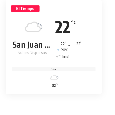
El Tiempo
22
°C
San Juan de la Maguana
°
°
22
_
22
90%
Nubes Dispersas
1 km/h
Vie
°C
32