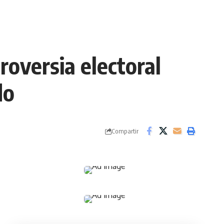
roversia electoral
do
Compartir