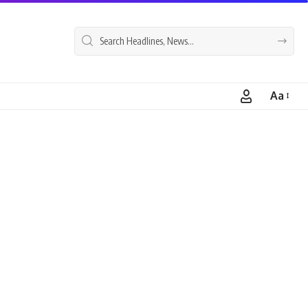
Aa
Font
Resizer