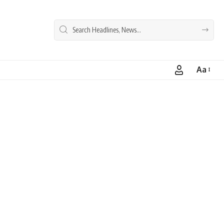
Aa
Font
Resizer