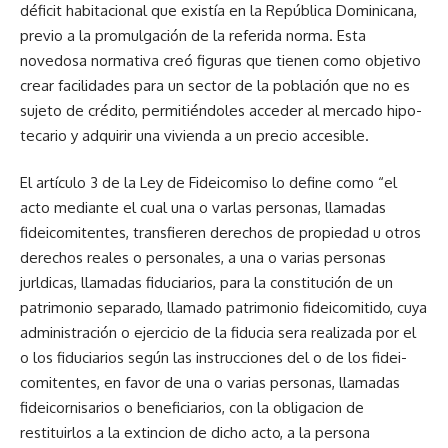
déficit ha­bitacional que existía en la Re­pública Dominicana,
previo a la promulgación de la referida norma. Esta
novedosa normati­va creó figuras que tienen como objetivo
crear facilidades para un sector de la población que no es
sujeto de crédito, permitién­doles acceder al mercado hipo­
tecario y adquirir una vivienda a un precio accesible.
El artículo 3 de la Ley de Fi­deicomiso lo define como “el
acto mediante el cual una o var­las personas, llamadas
fideico­mitentes, transfieren derechos de propiedad u otros
derechos reales o personales, a una o va­rias personas
jurldicas, llamadas fiduciarios, para la constitución de un
patrimonio separado, lla­mado patrimonio fideicomiti­do, cuya
administración o ejer­cicio de la fiducia sera realizada por el
o los fiduciarios según las instrucciones del o de los fidei­
comitentes, en favor de una o varias personas, llamadas
fidei­cornisarios o beneficiarios, con la obligacion de
restituirlos a la extincion de dicho acto, a la per­sona