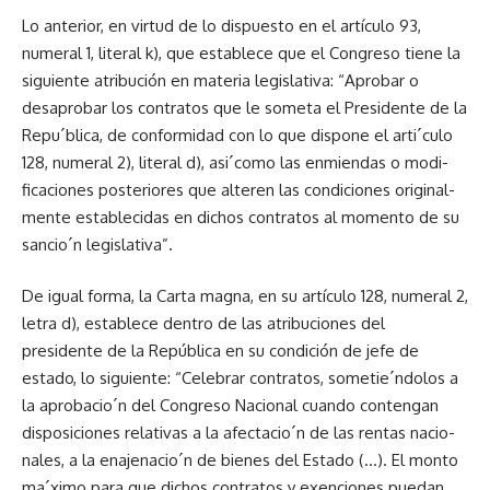
Lo anterior, en virtud de lo dispuesto en el artículo 93,
numeral 1, literal k), que es­tablece que el Congreso tiene la
siguiente atribución en ma­teria legislativa: “Aprobar o
desaprobar los contratos que le someta el Presidente de la
Repu´blica, de conformidad con lo que dispone el arti´culo
128, numeral 2), literal d), asi´como las enmiendas o modi­
ficaciones posteriores que al­teren las condiciones original­
mente establecidas en dichos contratos al momento de su
sancio´n legislativa”.
De igual forma, la Car­ta magna, en su artículo 128, numeral 2,
letra d), estable­ce dentro de las atribuciones del
presidente de la Repúbli­ca en su condición de jefe de
estado, lo siguiente: “Cele­brar contratos, sometie´ndolos a
la aprobacio´n del Congre­so Nacional cuando conten­gan
disposiciones relativas a la afectacio´n de las rentas nacio­
nales, a la enajenacio´n de bie­nes del Estado (…). El monto
ma´ximo para que dichos con­tratos y exenciones puedan