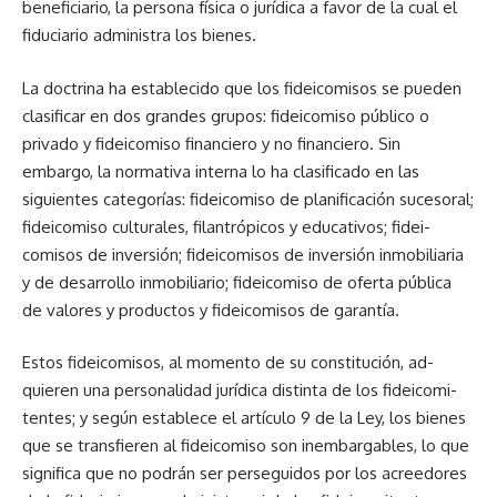
beneficiario, la perso­na física o jurídica a favor de la cual el
fiduciario administra los bienes.
La doctrina ha establecido que los fideicomisos se pueden
clasificar en dos grandes gru­pos: fideicomiso público o
priva­do y fideicomiso financiero y no financiero. Sin
embargo, la nor­mativa interna lo ha clasificado en las
siguientes categorías: fi­deicomiso de planificación su­cesoral;
fideicomiso culturales, filantrópicos y educativos; fidei­
comisos de inversión; fideicomi­sos de inversión inmobiliaria
y de desarrollo inmobiliario; fidei­comiso de oferta pública
de va­lores y productos y fideicomisos de garantía.
Estos fideicomisos, al mo­mento de su constitución, ad­
quieren una personalidad jurídica distinta de los fideicomi­
tentes; y según establece el artí­culo 9 de la Ley, los bienes
que se transfieren al fideicomiso son inembargables, lo que
significa que no podrán ser perseguidos por los acreedores