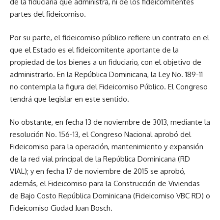
de la fiducia­ria que administra, ni de los fi­deicomitentes
partes del fidei­comiso.
Por su parte, el fideicomi­so público refiere un contra­to en el
que el Estado es el fi­deicomitente aportante de la
propiedad de los bienes a un fiduciario, con el objetivo de
administrarlo. En la República Dominicana, la Ley No. 189-11
no contempla la figura del Fideicomiso Público. El Con­greso
tendrá que legislar en este sentido.
No obstante, en fecha 13 de noviembre de 3013, median­te la
resolución No. 156-13, el Congreso Nacional aprobó del
Fideicomiso para la operación, mantenimiento y expansión
de la red vial principal de la Repú­blica Dominicana (RD
VIAL); y en fecha 17 de noviembre de 2015 se aprobó,
además, el Fi­deicomiso para la Construcción de Viviendas
de Bajo Costo Re­pública Dominicana (Fideico­miso VBC RD) o
Fideicomiso Ciudad Juan Bosch.