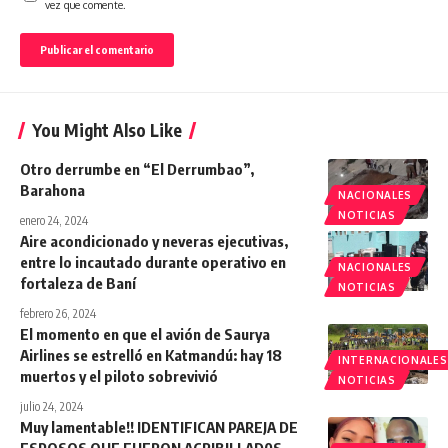
vez que comente.
You Might Also Like
Otro derrumbe en “El Derrumbao”,
Barahona
NACIONALES
NOTICIAS
enero 24, 2024
Aire acondicionado y neveras ejecutivas,
entre lo incautado durante operativo en
NACIONALES
fortaleza de Baní
NOTICIAS
febrero 26, 2024
El momento en que el avión de Saurya
Airlines se estrelló en Katmandú: hay 18
INTERNACIONALES
muertos y el piloto sobrevivió
NOTICIAS
julio 24, 2024
Muy lamentable!! IDENTIFICAN PAREJA DE
ESPOSOS QUE FUERON ACRIBILLAD0S