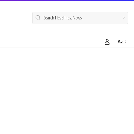
Aa
Font
Resizer