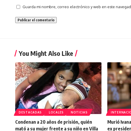
Guarda mi nombre, correo electrónico y web en este navegad
You Might Also Like
DESTACADAS
LOCALES
NOTICIAS
INTERNACI
Condenan a 20 años de prisión, quién
Murió Ivana
mató a su mujer frente a su niño en Villa
ex preside