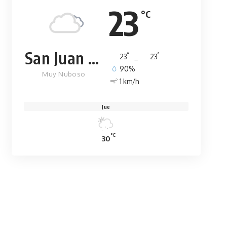
23
°C
San Juan de la Maguana
°
°
23
_
23
90%
Muy Nuboso
1 km/h
Jue
°C
30