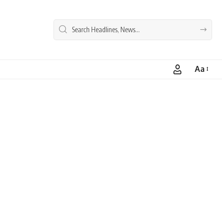
Aa
Font
Resizer