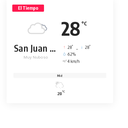
El Tiempo
28
°C
San Juan de la Maguana
°
°
28
_
28
62%
Muy Nuboso
4 km/h
Mié
°C
28