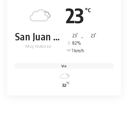
23
°C
San Juan de la Maguana
°
°
23
_
23
82%
Muy Nuboso
1 km/h
Vie
°C
32