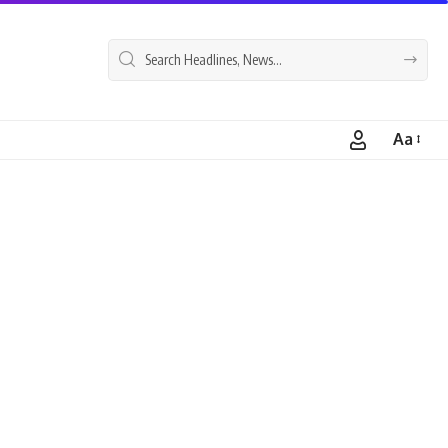
Aa
Font
Resizer