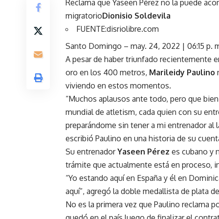
Reclama que Yaseen Pérez no la puede aco
migratorio
Dionisio Soldevila
FUENTE:disriolibre.com
Santo Domingo
– may. 24, 2022 | 06:15 p. m
A pesar de haber triunfado recientemente 
oro en los 400 metros,
Marileidy Paulino
n
viviendo en estos momentos.
“Muchos aplausos ante todo, pero que bien 
mundial de atletism, cada quien con su ent
preparándome sin tener a mi entrenador al l
escribió Paulino en una historia de su cuen
Su entrenador
Yaseen Pérez
es cubano y n
trámite que actualmente está en proceso, i
“Yo estando aquí en España y él en Dominic
aquí”, agregó la doble medallista de plata 
No es la primera vez que Paulino reclama po
quedó en el país luego de finalizar el contr