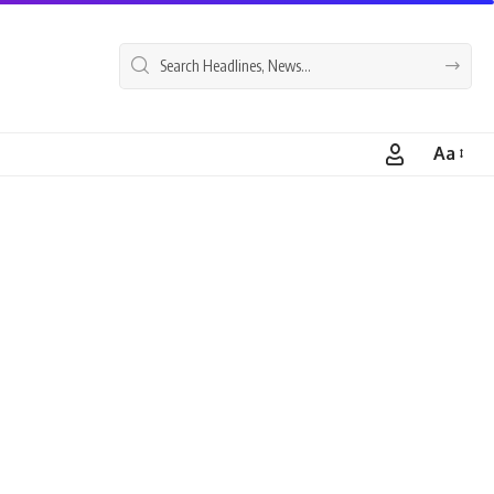
Aa
Font
Resizer