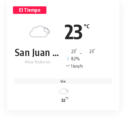
El Tiempo
23
°C
San Juan de la Maguana
°
°
23
_
23
82%
Muy Nuboso
1 km/h
Vie
°C
32