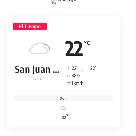
El Tiempo
22
°C
San Juan de la Maguana
°
°
22
_
22
88%
Nubes
1 km/h
Dom
°C
32