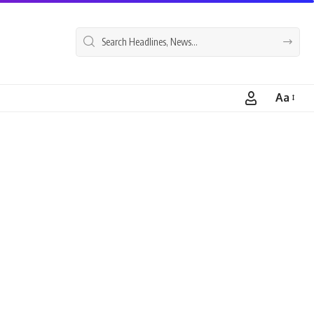
Aa
Font
Resizer