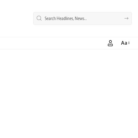
Aa
Font
Resizer