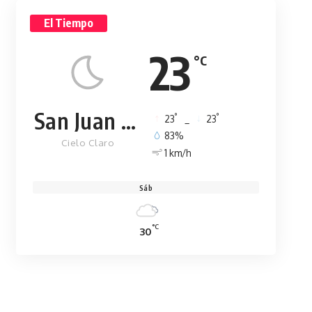
El Tiempo
23
°C
San Juan de la Maguana
°
°
23
_
23
83%
Cielo Claro
1 km/h
Sáb
°C
30