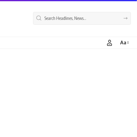
Aa
Font
Resizer