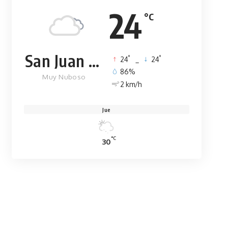
24
°C
San Juan de la Maguana
°
°
24
_
24
86%
Muy Nuboso
2 km/h
Jue
°C
30