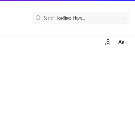
Aa
Font
Resizer