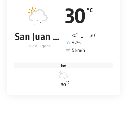
30
°C
San Juan de la Maguana
°
°
30
_
30
62%
Lluvia Ligera
5 km/h
Jue
°C
30